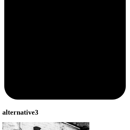
0
alternative3