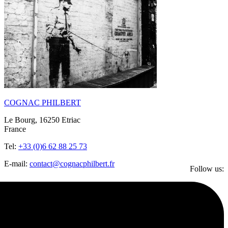
COGNAC PHILBERT
Le Bourg, 16250 Etriac
France
Tel:
+33 (0)6 62 88 25 73
E-mail:
contact@cognacphilbert.fr
Follow us: