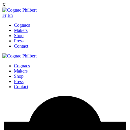
X
Fr
En
Cognacs
Makers
Shop
Press
Contact
Cognacs
Makers
Shop
Press
Contact