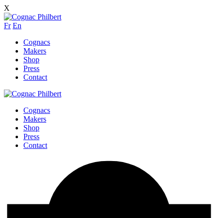
X
Fr
En
Cognacs
Makers
Shop
Press
Contact
Cognacs
Makers
Shop
Press
Contact