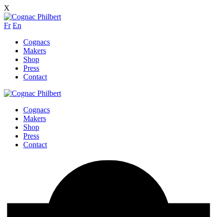
X
Fr
En
Cognacs
Makers
Shop
Press
Contact
Cognacs
Makers
Shop
Press
Contact