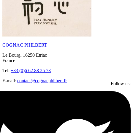
COGNAC PHILBERT
Le Bourg, 16250 Etriac
France
Tel:
+33 (0)6 62 88 25 73
E-mail:
contact@cognacphilbert.fr
Follow us: