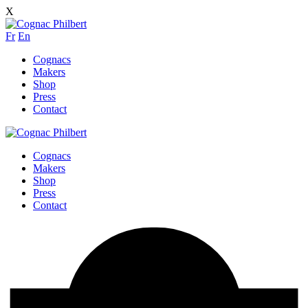
X
Fr
En
Cognacs
Makers
Shop
Press
Contact
Cognacs
Makers
Shop
Press
Contact