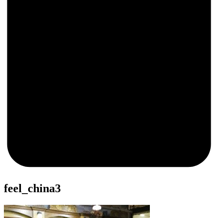
0
feel_china3