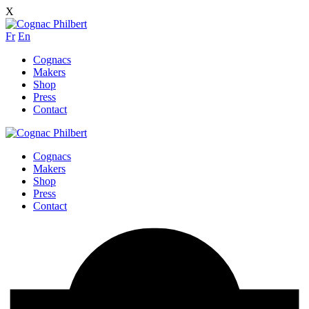
X
Fr
En
Cognacs
Makers
Shop
Press
Contact
Cognacs
Makers
Shop
Press
Contact