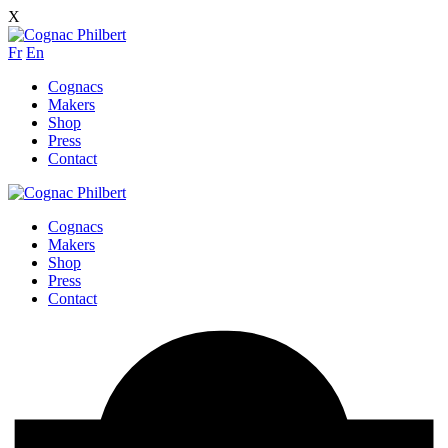
X
Fr
En
Cognacs
Makers
Shop
Press
Contact
Cognacs
Makers
Shop
Press
Contact