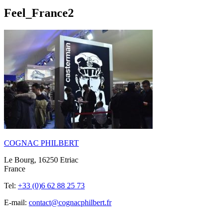
Feel_France2
COGNAC PHILBERT
Le Bourg, 16250 Etriac
France
Tel:
+33 (0)6 62 88 25 73
E-mail:
contact@cognacphilbert.fr