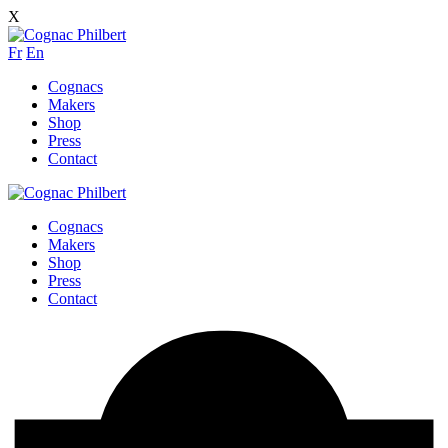
X
Fr
En
Cognacs
Makers
Shop
Press
Contact
Cognacs
Makers
Shop
Press
Contact