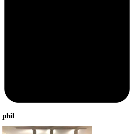
0
phil