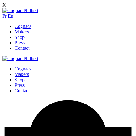
X
Fr
En
Cognacs
Makers
Shop
Press
Contact
Cognacs
Makers
Shop
Press
Contact