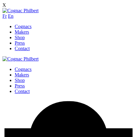
X
Fr
En
Cognacs
Makers
Shop
Press
Contact
Cognacs
Makers
Shop
Press
Contact