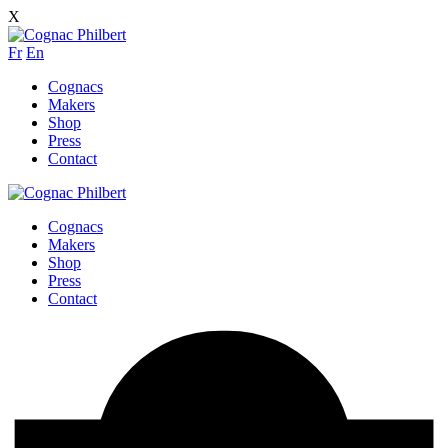
X
Fr
En
Cognacs
Makers
Shop
Press
Contact
Cognacs
Makers
Shop
Press
Contact