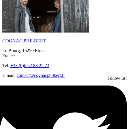
COGNAC PHILBERT
Le Bourg, 16250 Etriac
France
Tel:
+33 (0)6 62 88 25 73
E-mail:
contact@cognacphilbert.fr
Follow us: