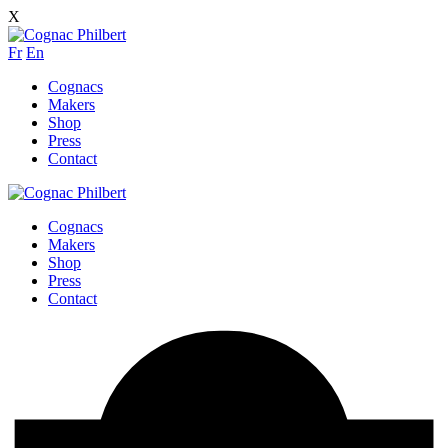
X
Fr
En
Cognacs
Makers
Shop
Press
Contact
Cognacs
Makers
Shop
Press
Contact