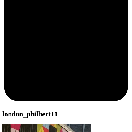
0
london_philbert11