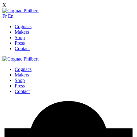
X
Fr
En
Cognacs
Makers
Shop
Press
Contact
Cognacs
Makers
Shop
Press
Contact