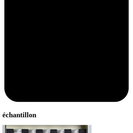
0
échantillon