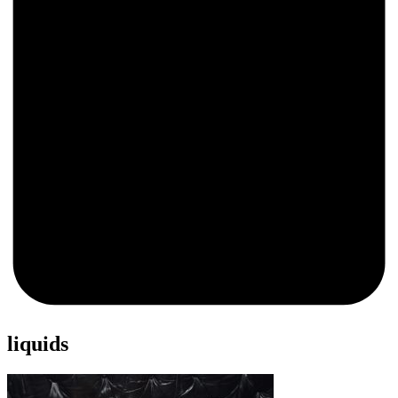
0
liquids