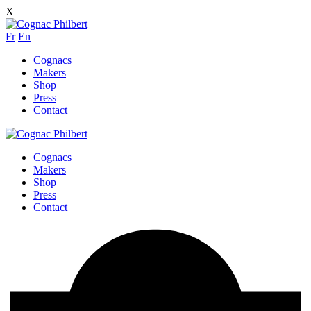
X
Fr
En
Cognacs
Makers
Shop
Press
Contact
Cognacs
Makers
Shop
Press
Contact