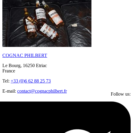
COGNAC PHILBERT
Le Bourg, 16250 Etriac
France
Tel:
+33 (0)6 62 88 25 73
E-mail:
contact@cognacphilbert.fr
Follow us: