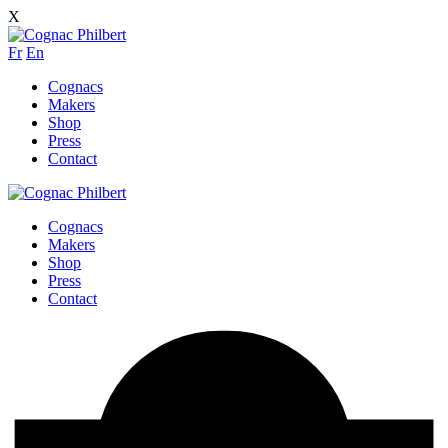
X
Fr
En
Cognacs
Makers
Shop
Press
Contact
Cognacs
Makers
Shop
Press
Contact