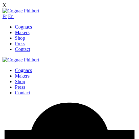
X
Fr
En
Cognacs
Makers
Shop
Press
Contact
Cognacs
Makers
Shop
Press
Contact