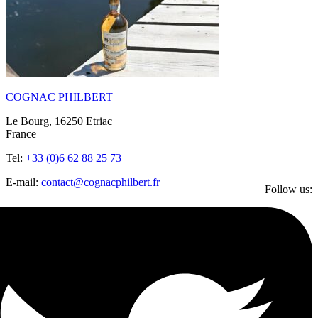
COGNAC PHILBERT
Le Bourg, 16250 Etriac
France
Tel:
+33 (0)6 62 88 25 73
E-mail:
contact@cognacphilbert.fr
Follow us: