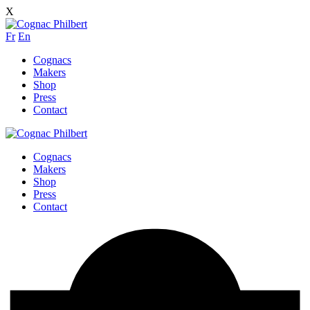
X
Fr
En
Cognacs
Makers
Shop
Press
Contact
Cognacs
Makers
Shop
Press
Contact