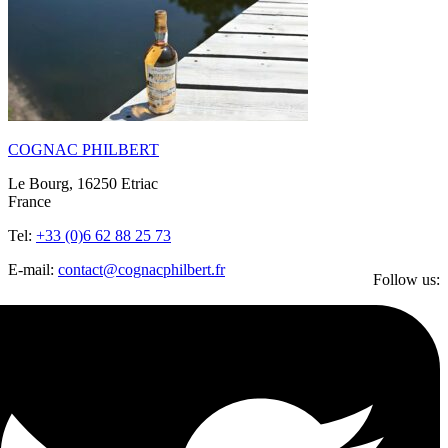
COGNAC PHILBERT
Le Bourg, 16250 Etriac
France
Tel:
+33 (0)6 62 88 25 73
E-mail:
contact@cognacphilbert.fr
Follow us: