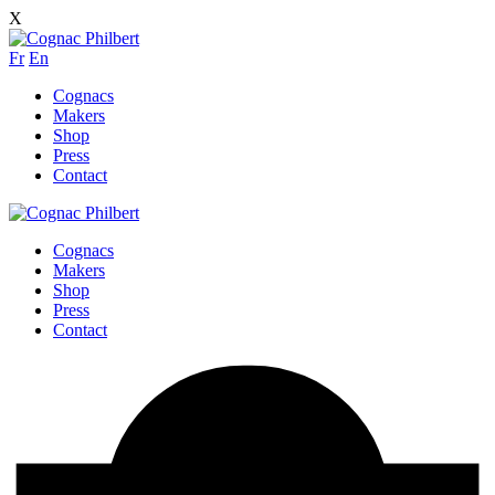
X
Fr
En
Cognacs
Makers
Shop
Press
Contact
Cognacs
Makers
Shop
Press
Contact