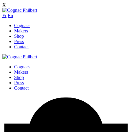
X
Fr
En
Cognacs
Makers
Shop
Press
Contact
Cognacs
Makers
Shop
Press
Contact