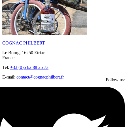
COGNAC PHILBERT
Le Bourg, 16250 Etriac
France
Tel:
+33 (0)6 62 88 25 73
E-mail:
contact@cognacphilbert.fr
Follow us: