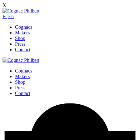
X
Fr
En
Cognacs
Makers
Shop
Press
Contact
Cognacs
Makers
Shop
Press
Contact