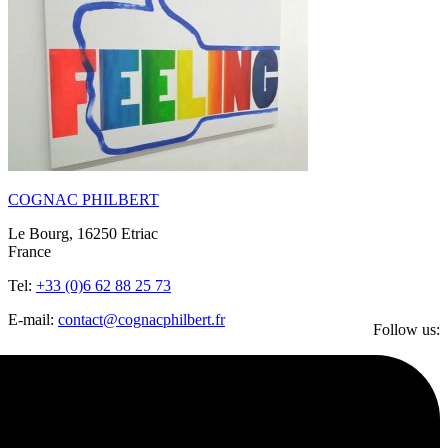
COGNAC PHILBERT
Le Bourg, 16250 Etriac
France
Tel:
+33 (0)6 62 88 25 73
E-mail:
contact@cognacphilbert.fr
Follow us: