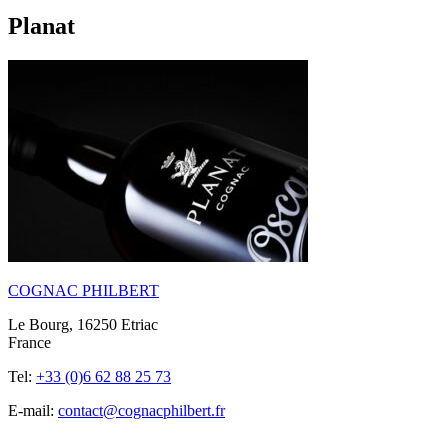
Planat
COGNAC PHILBERT
Le Bourg, 16250 Etriac
France
Tel:
+33 (0)6 62 88 25 73
E-mail:
contact@cognacphilbert.fr