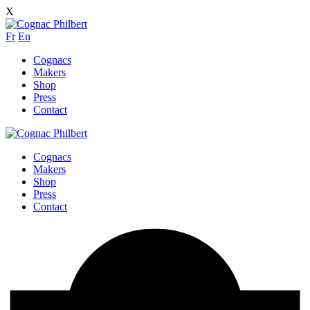
X
Fr
En
Cognacs
Makers
Shop
Press
Contact
Cognacs
Makers
Shop
Press
Contact