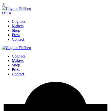
X
Fr
En
Cognacs
Makers
Shop
Press
Contact
Cognacs
Makers
Shop
Press
Contact