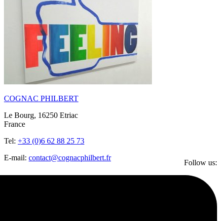
COGNAC PHILBERT
Le Bourg, 16250 Etriac
France
Tel:
+33 (0)6 62 88 25 73
E-mail:
contact@cognacphilbert.fr
Follow us: