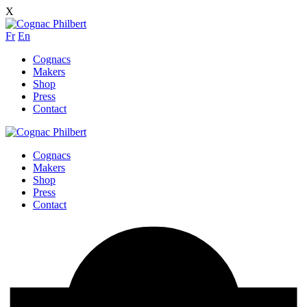
X
Fr
En
Cognacs
Makers
Shop
Press
Contact
Cognacs
Makers
Shop
Press
Contact