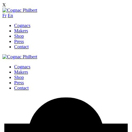
X
Fr
En
Cognacs
Makers
Shop
Press
Contact
Cognacs
Makers
Shop
Press
Contact