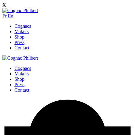
X
Fr
En
Cognacs
Makers
Shop
Press
Contact
Cognacs
Makers
Shop
Press
Contact