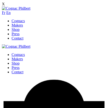
X
Fr
En
Cognacs
Makers
Shop
Press
Contact
Cognacs
Makers
Shop
Press
Contact