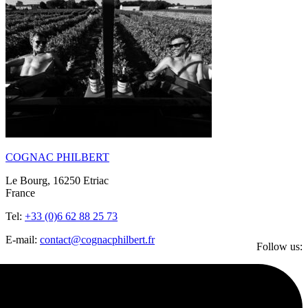
COGNAC PHILBERT
Le Bourg, 16250 Etriac
France
Tel:
+33 (0)6 62 88 25 73
E-mail:
contact@cognacphilbert.fr
Follow us: