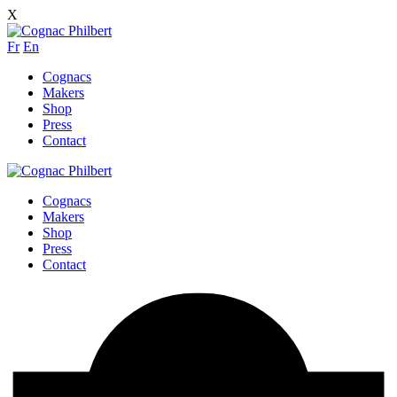
X
Fr
En
Cognacs
Makers
Shop
Press
Contact
Cognacs
Makers
Shop
Press
Contact