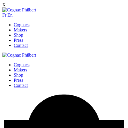
X
Fr
En
Cognacs
Makers
Shop
Press
Contact
Cognacs
Makers
Shop
Press
Contact