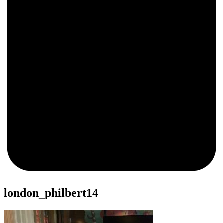
0
london_philbert14