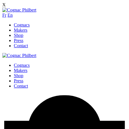
X
Fr
En
Cognacs
Makers
Shop
Press
Contact
Cognacs
Makers
Shop
Press
Contact