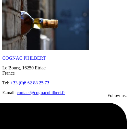
COGNAC PHILBERT
Le Bourg, 16250 Etriac
France
Tel:
+33 (0)6 62 88 25 73
E-mail:
contact@cognacphilbert.fr
Follow us: