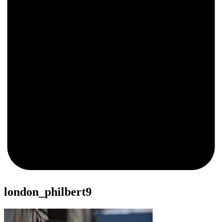
0
london_philbert9