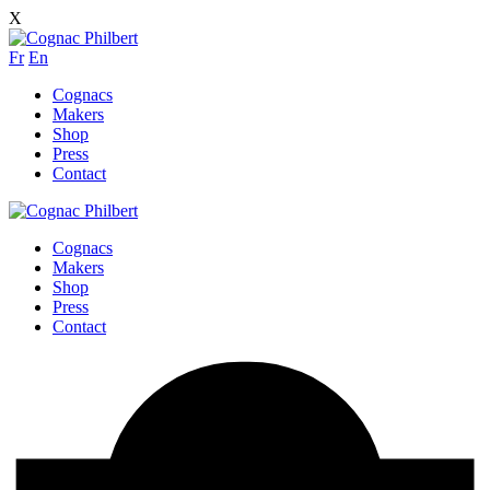
X
Fr
En
Cognacs
Makers
Shop
Press
Contact
Cognacs
Makers
Shop
Press
Contact