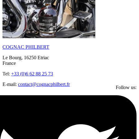
COGNAC PHILBERT
Le Bourg, 16250 Etriac
France
Tel:
+33 (0)6 62 88 25 73
E-mail:
contact@cognacphilbert.fr
Follow us: