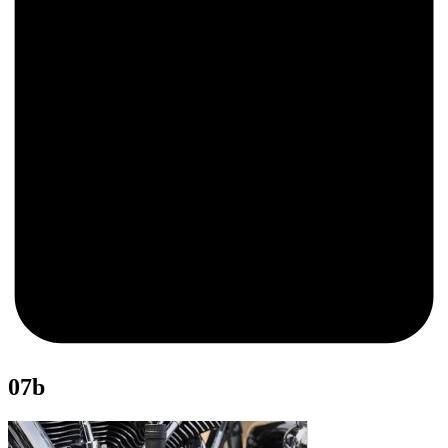
0
07b