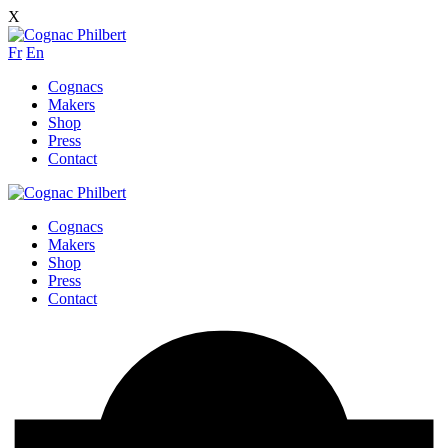
X
Fr
En
Cognacs
Makers
Shop
Press
Contact
Cognacs
Makers
Shop
Press
Contact