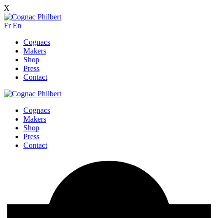
X
Fr
En
Cognacs
Makers
Shop
Press
Contact
Cognacs
Makers
Shop
Press
Contact