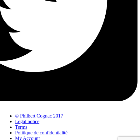
© Philbert Cognac 2017
Legal notice
Terms
Politique de confidentialité
My Account