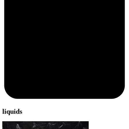
0
liquids