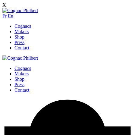
X
Fr
En
Cognacs
Makers
Shop
Press
Contact
Cognacs
Makers
Shop
Press
Contact