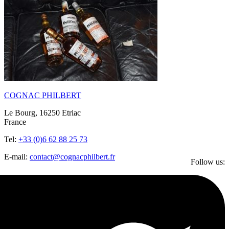
COGNAC PHILBERT
Le Bourg, 16250 Etriac
France
Tel:
+33 (0)6 62 88 25 73
E-mail:
contact@cognacphilbert.fr
Follow us: