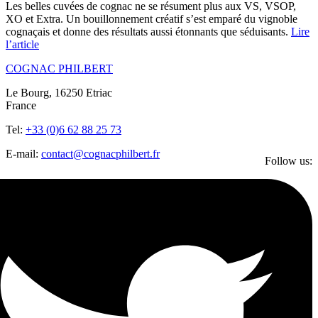
Les belles cuvées de cognac ne se résument plus aux VS, VSOP,
XO et Extra. Un bouillonnement créatif s’est emparé du vignoble
cognaçais et donne des résultats aussi étonnants que séduisants.
Lire
l’article
COGNAC PHILBERT
Le Bourg, 16250 Etriac
France
Tel:
+33 (0)6 62 88 25 73
E-mail:
contact@cognacphilbert.fr
Follow us: