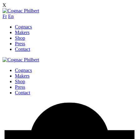
X
Fr
En
Cognacs
Makers
Shop
Press
Contact
Cognacs
Makers
Shop
Press
Contact