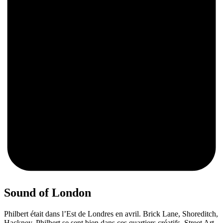
0
Sound of London
Philbert était dans l’Est de Londres en avril. Brick Lane, Shoreditch,
Hackney, Philbert se sent bien dans ces quartiers créatifs.
Street Art