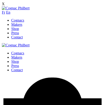
X
Fr
En
Cognacs
Makers
Shop
Press
Contact
Cognacs
Makers
Shop
Press
Contact