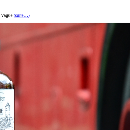
le Vague
(suite…)