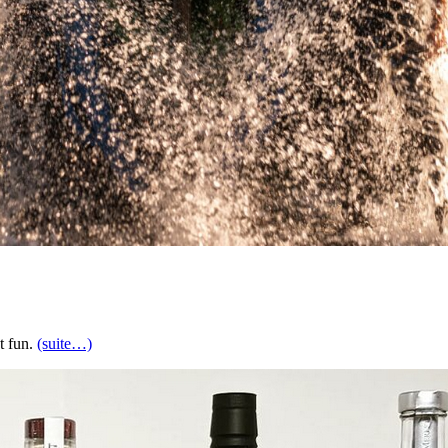
t fun.
(suite…)